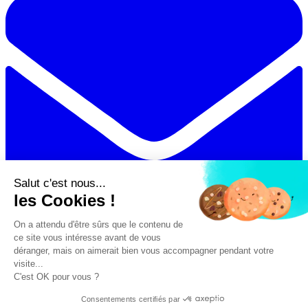
Salut c'est nous...
les Cookies !
On a attendu d'être sûrs que le contenu de
ce site vous intéresse avant de vous
déranger, mais on aimerait bien vous accompagner pendant votre
Partager par email
visite...
C'est OK pour vous ?
Voir les commentaires
likes
15
Partages :
11
Commentaires :
0
Consentements certifiés par