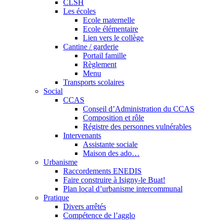
CLSH
Les écoles
Ecole maternelle
Ecole élémentaire
Lien vers le collège
Cantine / garderie
Portail famille
Règlement
Menu
Transports scolaires
Social
CCAS
Conseil d’Administration du CCAS
Composition et rôle
Régistre des personnes vulnérables
Intervenants
Assistante sociale
Maison des ado…
Urbanisme
Raccordements ENEDIS
Faire construire à Isigny-le Buat!
Plan local d’urbanisme intercommunal
Pratique
Divers arrêtés
Compétence de l’agglo