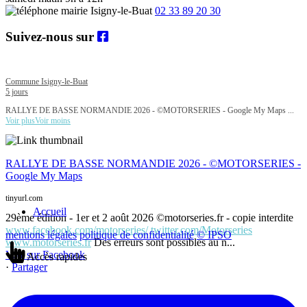
02 33 89 20 30
Suivez-nous sur
Commune Isigny-le-Buat
5 jours
RALLYE DE BASSE NORMANDIE 2026 - ©MOTORSERIES - Google My Maps
...
Voir plus
Voir moins
RALLYE DE BASSE NORMANDIE 2026 - ©MOTORSERIES -
Google My Maps
tinyurl.com
Accueil
29ème édition - 1er et 2 août 2026 ©motorseries.fr - copie interdite
www.facebook.com/motorseries/
twitter.com/Motorseries
mentions légales
politique de confidentialité
© IPSO
www.motorseries.fr
Des erreurs sont possibles au n...
Voir sur Facebook
Accès rapides
·
Partager