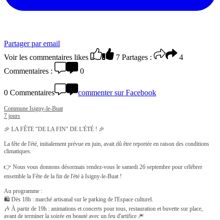
Partager par email
Voir les commentaires
likes
7
Partages :
4
Commentaires :
0
0 Commentaires
commenter sur Facebook
Commune Isigny-le-Buat
7 jours
🎉 LA FÊTE "DE LA FIN" DE L'ÉTÉ ! 🎉
La fête de l'été, initialement prévue en juin, avait dû être reportée en raison des conditions
climatiques.
👉 Nous vous donnons désormais rendez-vous le samedi 26 septembre pour célébrer
ensemble la Fête de la fin de l'été à Isigny-le-Buat !
Au programme :
🛍️ Dès 18h : marché artisanal sur le parking de l'Espace culturel.
🎶 À partir de 19h : animations et concerts pour tous, restauration et buvette sur place,
avant de terminer la soirée en beauté avec un feu d'artifice 🎆