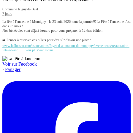
Commune Isigny-le-Buat
7 jours
La fête à l'ancienne à Montigny - le 23 août 2026 toute la journée
⏰La Fête à l'ancienne c'est
dans un mois !
Nos bénévoles sont déjà à l'œuvre pour vous préparer la 12 ème édition.
➡️ Pensez à réserver vos billets pour être sûr d'avoir une place :
www.helloasso.com/associations/foyer-d-animation-de-montigny/evenements/restauration-
fete-a-l-anc...
...
Voir plus
Voir moins
Voir sur Facebook
·
Partager