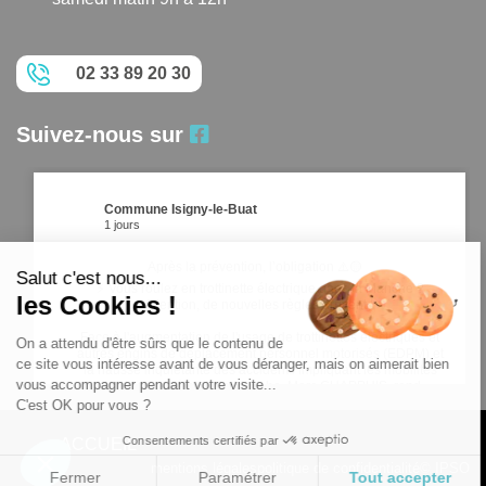
02 33 89 20 30
Suivez-nous sur
Commune Isigny-le-Buat
1 jours
Après la prévention, l’obligation ⚠️🟡
Salut c'est nous...
⚡ Vous roulez en trottinette électrique dans la Manche ?
les Cookies !
Attention, de nouvelles règles arrivent !
Face à l'augmentation de l'usage de trottinettes électriques et
On a attendu d'être sûrs que le contenu de
autres engins de déplacement personnel motorisés (EDPM) et
ce site vous intéresse avant de vous déranger, mais on aimerait bien
la hausse inquiétante des accidents impliquant les mobilités
vous accompagner pendant votre visite...
douces, le préfet de la Manche, Marc CHAPPUIS, rend
obligatoires de nouveaux é
C'est OK pour vous ?
...
Voir plus
Consentements certifiés par
ACCUEIL
mentions légales
politique de confidentialité
© IPSO
Fermer
Paramétrer
Tout accepter