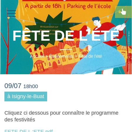
FÊTE DE L’ÉTÉ
Accueil
>
Événements
>
Fête de l’été
09/07
18h00
à Isigny-le-Buat
Cliquez ci dessous pour connaître le programme
des festivités
FETE DE L ‘ETE pdf