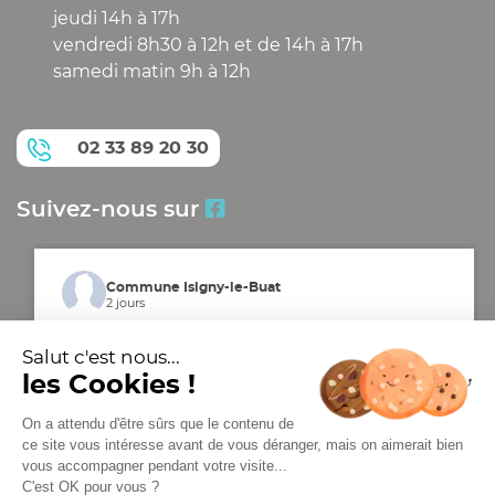
jeudi 14h à 17h
vendredi 8h30 à 12h et de 14h à 17h
samedi matin 9h à 12h
02 33 89 20 30
Suivez-nous sur
Commune Isigny-le-Buat
2 jours
Le Forum des Associations est de retour !
Salut c'est nous...
les Cookies !
Envie de pratiquer une activité, de découvrir de nouvelles
passions ou de vous investir dans la vie locale ? Ne
manquez pas le Forum des Associations d'Isigny-le-Buat !
On a attendu d'être sûrs que le contenu de
ce site vous intéresse avant de vous déranger, mais on aimerait bien
Dimanche 6 septembre 2026
vous accompagner pendant votre visite...
De 9h à 12h30
C'est OK pour vous ?
Entrée libre et gratuite – Ouvert à tous